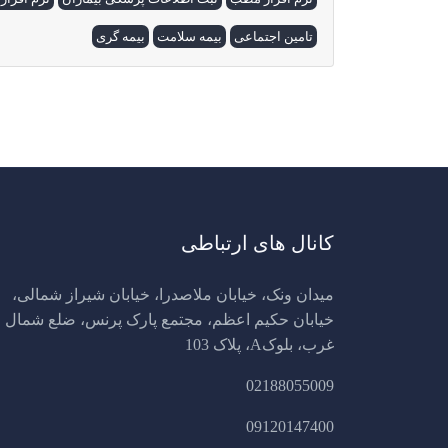
تامین اجتماعی
بیمه سلامت
بیمه گری
کانال های ارتباطی
میدان ونک، خیابان ملاصدرا، خیابان شیراز شمالی،
خیابان حکیم اعظم، مجتمع پارک پرنس، ضلع شمال
غرب، بلوکA، پلاک 103
02188055009
09120147400