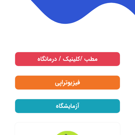
مطب /کلینیک / درمانگاه
فیزیوتراپی
آزمایشگاه