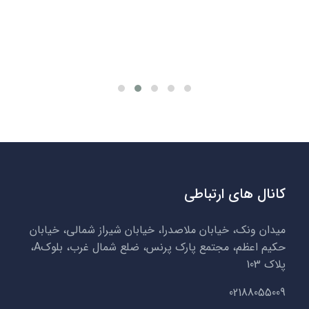
کانال های ارتباطی
میدان ونک، خیابان ملاصدرا، خیابان شیراز شمالی، خیابان
حکیم اعظم، مجتمع پارک پرنس، ضلع شمال غرب، بلوکA،
پلاک 103
02188055009