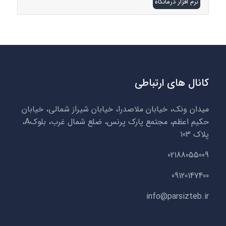
نرم افزار درمانگاه
کانال های ارتباطی
میدان ونک، خیابان ملاصدرا، خیابان شیراز شمالی، خیابان
حکیم اعظم، مجتمع پارک پرنس، ضلع شمال غرب، بلوکA،
پلاک 103
02188055009
09120147400
info@parsizteb.ir